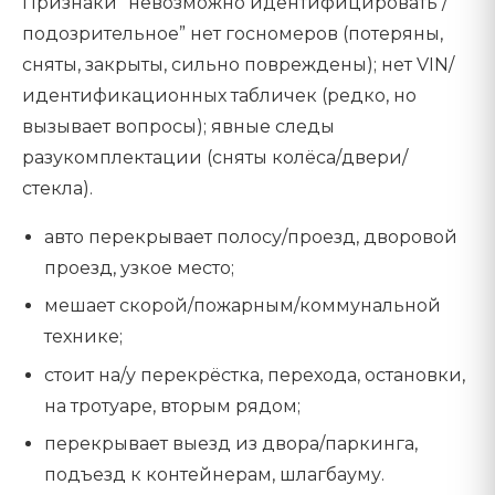
Признаки “невозможно идентифицировать /
подозрительное” нет госномеров (потеряны,
сняты, закрыты, сильно повреждены); нет VIN/
идентификационных табличек (редко, но
вызывает вопросы); явные следы
разукомплектации (сняты колёса/двери/
стекла).
авто перекрывает полосу/проезд, дворовой
проезд, узкое место;
мешает скорой/пожарным/коммунальной
технике;
стоит на/у перекрёстка, перехода, остановки,
на тротуаре, вторым рядом;
перекрывает выезд из двора/паркинга,
подъезд к контейнерам, шлагбауму.